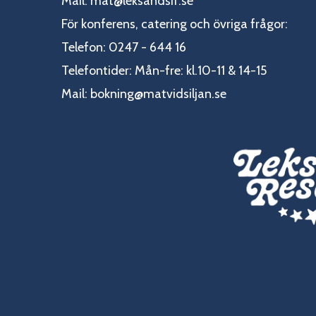
Mail:
mat@leksandsif.se
För konferens, catering och övriga frågor:
Telefon: 0247 - 644 16
Telefontider: Mån-fre: kl.10-11 & 14-15
Mail:
bokning@matvidsiljan.se