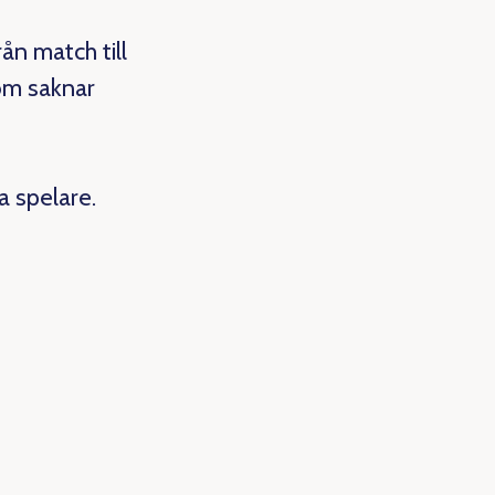
rån match till
som saknar
a spelare.