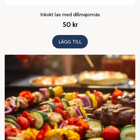
Inkokt lax med dillmajonnäs
50
kr
LÄGG TILL