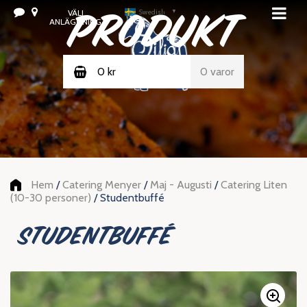
PRODUKT
VÄLJ
Swedish
▼
ANLÄGGNING
0
kr
0 varor
Hem
/
Catering Menyer
/
Maj - Augusti
/
Catering Liten
(10-30 personer)
/ Studentbuffé
Studentbuffé