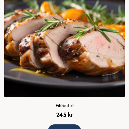
Filébuffé
245
kr