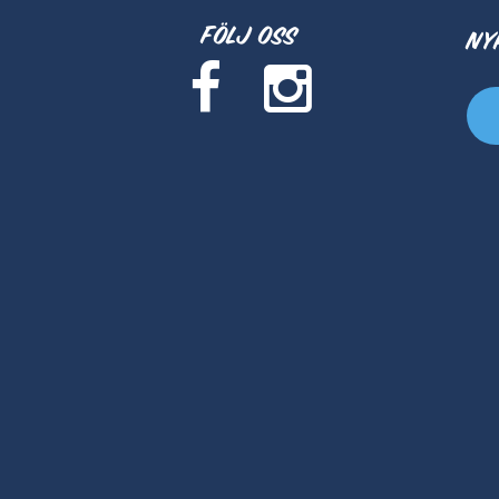
Följ oss
Ny