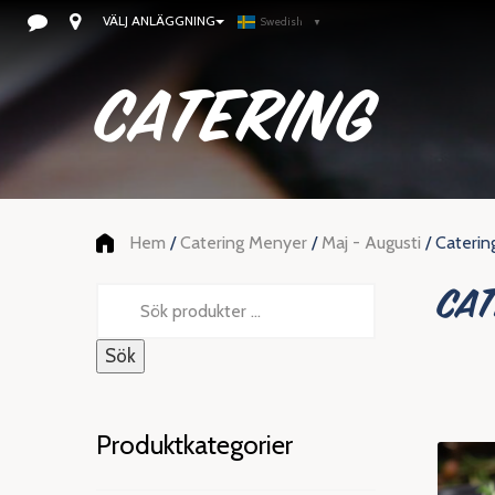
VÄLJ ANLÄGGNING
Swedish
▼
CATERING
Hem
/
Catering Menyer
/
Maj - Augusti
/ Caterin
CAT
Sök
efter:
Sök
Produktkategorier