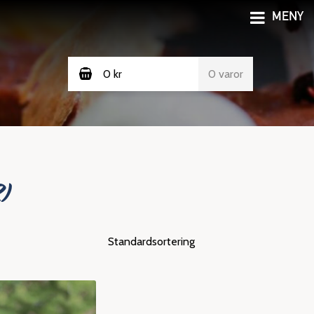
MENY
0
kr
0 varor
R)