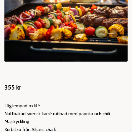
🔍
355
kr
Lågtempad oxfilé
Nattbakad svensk karré rubbad med paprika och chili
Majskyckling
Kurbitzo från Siljans chark