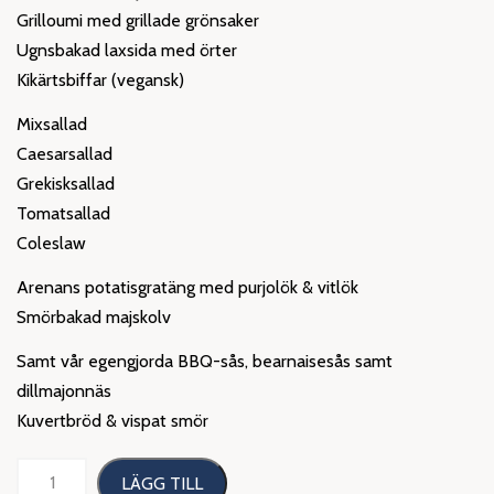
Grilloumi med grillade grönsaker
Ugnsbakad laxsida med örter
Kikärtsbiffar (vegansk)
Mixsallad
Caesarsallad
Grekisksallad
Tomatsallad
Coleslaw
Arenans potatisgratäng med purjolök & vitlök
Smörbakad majskolv
Samt vår egengjorda BBQ-sås, bearnaisesås samt
dillmajonnäs
Kuvertbröd & vispat smör
Grillbuffé
LÄGG TILL