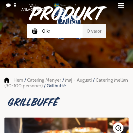
PRODUKT
VÄLJ
Swedish
▼
ANLÄGGNING
0
kr
0 varor
Hem
/
Catering Menyer
/
Maj - Augusti
/
Catering Mellan
(30-100 personer)
/ Grillbuffé
Grillbuffé