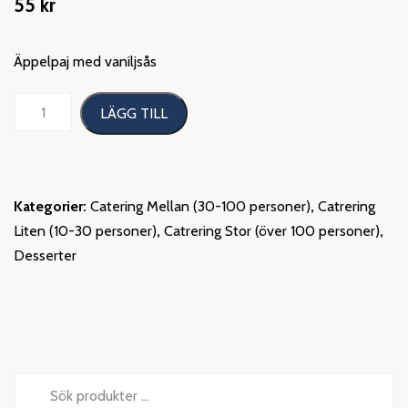
55
kr
Äppelpaj med vaniljsås
Äppelpaj
LÄGG TILL
med
vaniljsås
mängd
Kategorier:
Catering Mellan (30-100 personer)
,
Catrering
Liten (10-30 personer)
,
Catrering Stor (över 100 personer)
,
Desserter
Sök