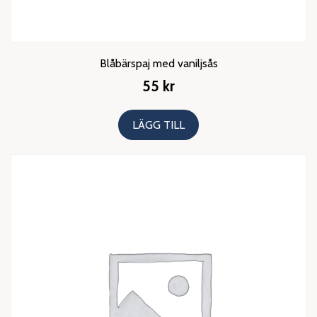
Blåbärspaj med vaniljsås
55
kr
LÄGG TILL