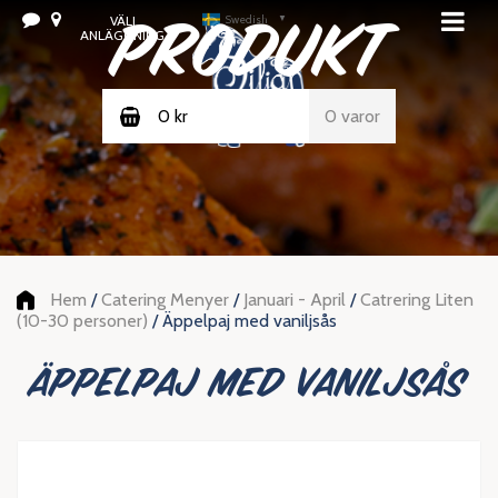
PRODUKT
VÄLJ
Swedish
▼
ANLÄGGNING
0
kr
0 varor
Hem
/
Catering Menyer
/
Januari - April
/
Catrering Liten
(10-30 personer)
/ Äppelpaj med vaniljsås
Äppelpaj med vaniljsås