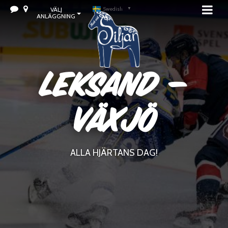
VÄLJ
Swedish
▼
ANLÄGGNING
Leksand –
Växjö
ALLA HJÄRTANS DAG!