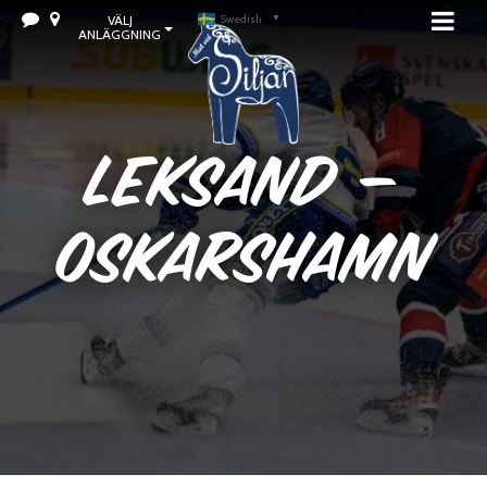
VÄLJ
Swedish
▼
ANLÄGGNING
Leksand –
Oskarshamn