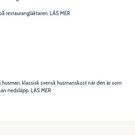
 på restaurangläktaren.
LÄS MER
s husman, klassisk svensk husmanskost när den är som
nnan nedsläpp.
LÄS MER