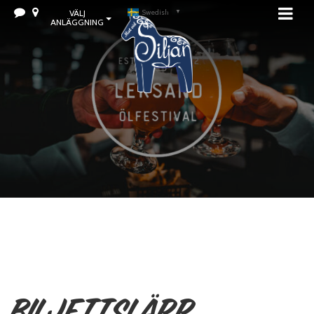
VÄLJ
Swedish
▼
ANLÄGGNING
Biljettsläpp