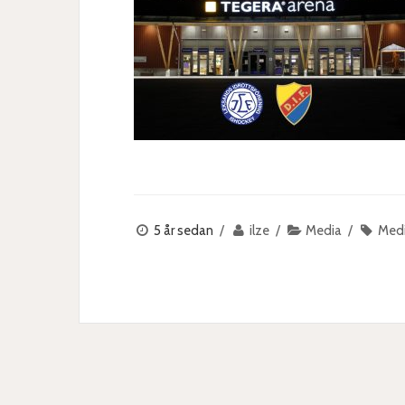
5 år sedan
ilze
Media
Med