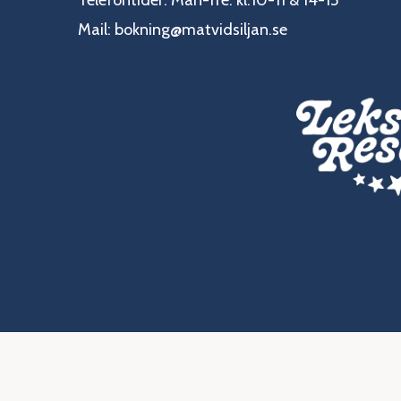
Telefontider: Mån-fre: kl.10-11 & 14-15
Mail:
bokning@matvidsiljan.se