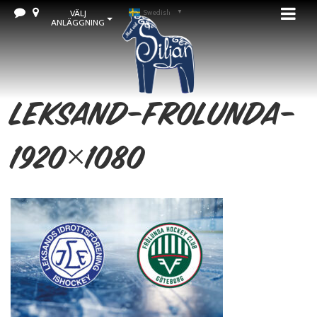
VÄLJ
Swedish
▼
ANLÄGGNING
Leksand-Frolunda-
1920×1080