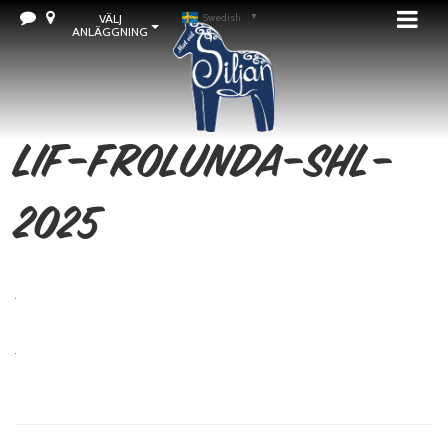
VÄLJ
Swedish
▼
ANLÄGGNING
lif-frolunda-shl-
2025