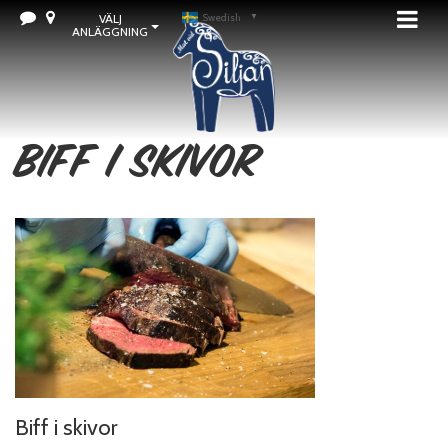
VÄLJ
Swedish
▼
ANLÄGGNING
Biff i skivor
Biff i skivor