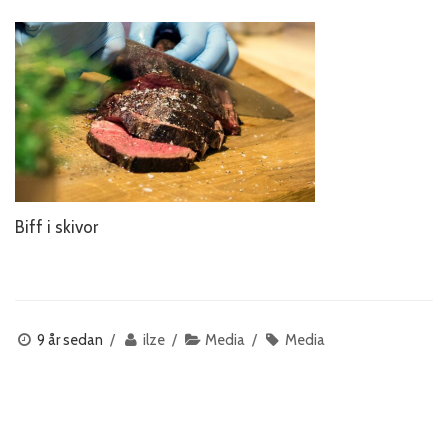
Biff i skivor
9 år sedan
ilze
Media
Media