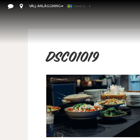
VÄLJ ANLÄGGNING
Swedish
▼
DSC01019