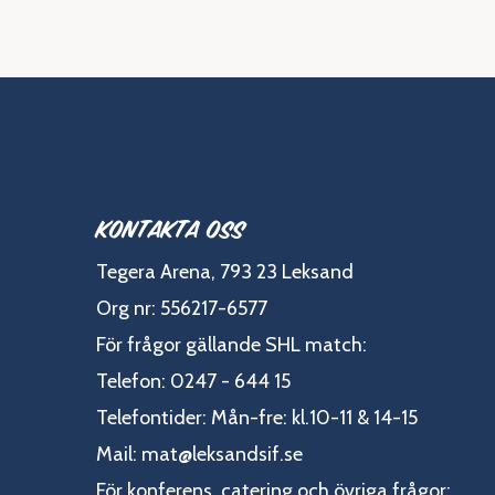
Kontakta oss
Tegera Arena, 793 23 Leksand
Org nr: 556217-6577
För frågor gällande SHL match:
Telefon: 0247 - 644 15
Telefontider: Mån-fre: kl.10-11 & 14-15
Mail:
mat@leksandsif.se
För konferens, catering och övriga frågor: