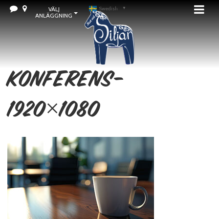
VÄLJ
Swedish
▼
ANLÄGGNING
konferens-
1920×1080