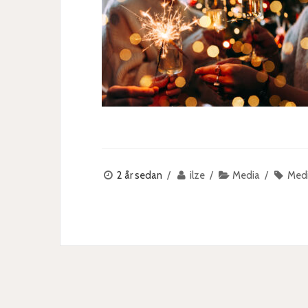
2 år sedan
ilze
Media
Med