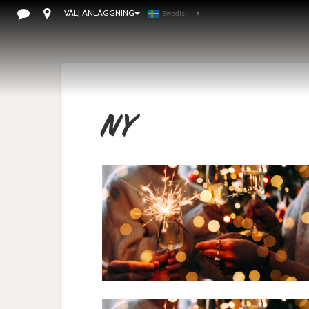
VÄLJ ANLÄGGNING
Swedish
▼
NY