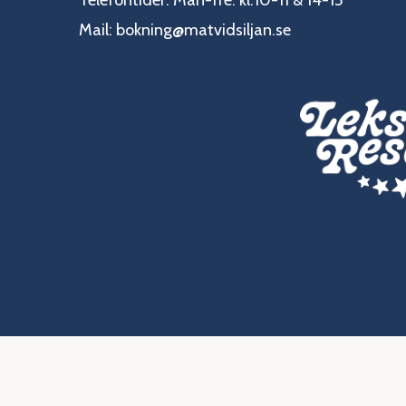
Telefontider: Mån-fre: kl.10-11 & 14-15
Mail:
bokning@matvidsiljan.se