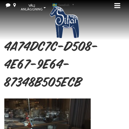
VÄLJ
Swedish
▼
ANLÄGGNING
4A74DC7C-D508-
4E67-9E64-
87348B505ECB