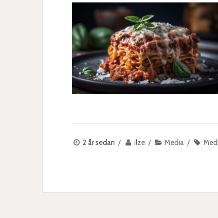
2 år sedan
ilze
Media
Med