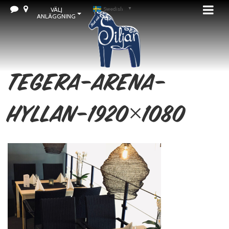
VÄLJ
Swedish
▼
ANLÄGGNING
tegera-arena-
hyllan-1920×1080