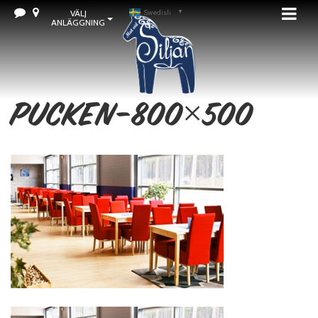
VÄLJ
Swedish
▼
ANLÄGGNING
pucken-800×500