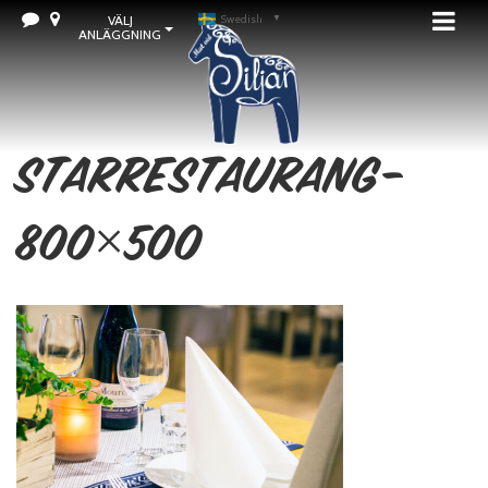
VÄLJ
Swedish
▼
ANLÄGGNING
starrestaurang-
800×500