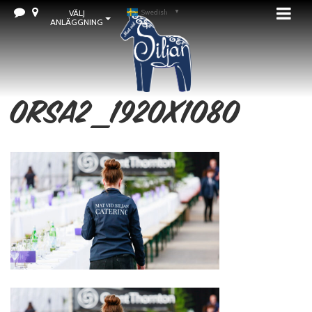
VÄLJ
Swedish
▼
ANLÄGGNING
orsa2_1920x1080