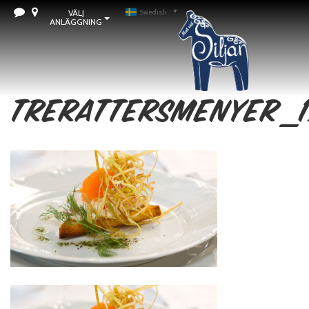
VÄLJ
Swedish
▼
ANLÄGGNING
trerattersmenyer_1